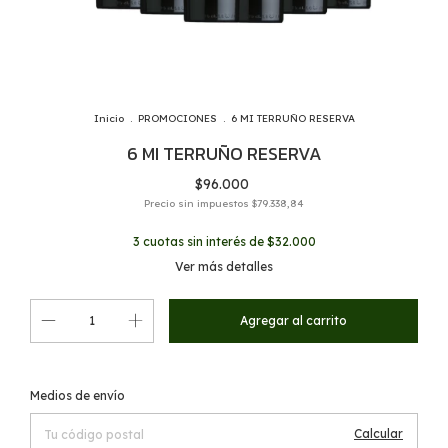
Inicio
.
PROMOCIONES
.
6 MI TERRUÑO RESERVA
6 MI TERRUÑO RESERVA
$96.000
Precio sin impuestos
$79.338,84
3
cuotas sin interés de
$32.000
Ver más detalles
Cambiar CP
Entregas para el CP:
Medios de envío
Calcular