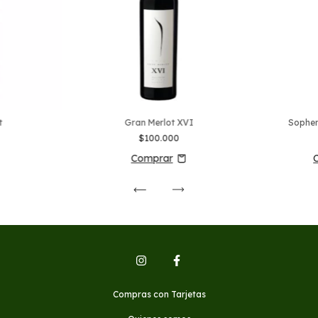
t
Gran Merlot XVI
Sophen
$100.000
Compras con Tarjetas