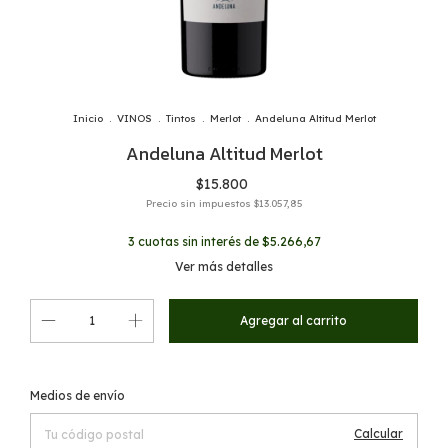
Inicio
.
VINOS
.
Tintos
.
Merlot
.
Andeluna Altitud Merlot
Andeluna Altitud Merlot
$15.800
Precio sin impuestos
$13.057,85
3
cuotas sin interés de
$5.266,67
Ver más detalles
Cambiar CP
Entregas para el CP:
Medios de envío
Calcular