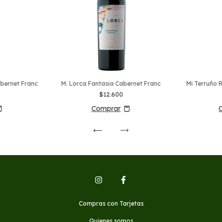
bernet Franc
M. Lorca Fantasia Cabernet Franc
Mi Terruño 
$12.600
Compras con Tarjetas
Quienes somos