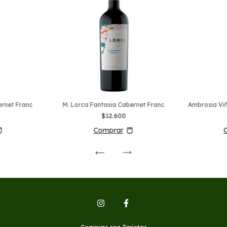
ernet Franc
M. Lorca Fantasia Cabernet Franc
Ambrosia Vi
$12.600