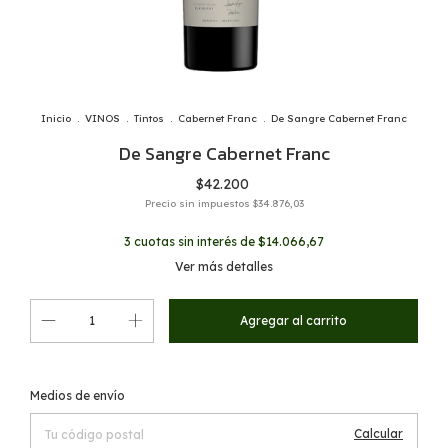
Inicio
.
VINOS
.
Tintos
.
Cabernet Franc
.
De Sangre Cabernet Franc
De Sangre Cabernet Franc
$42.200
Precio sin impuestos
$34.876,03
3
cuotas sin interés de
$14.066,67
Ver más detalles
Cambiar CP
Entregas para el CP:
Medios de envío
Calcular