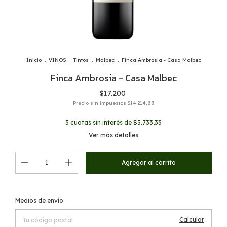
Inicio
.
VINOS
.
Tintos
.
Malbec
.
Finca Ambrosia - Casa Malbec
Finca Ambrosia - Casa Malbec
$17.200
Precio sin impuestos
$14.214,88
3
cuotas sin interés de
$5.733,33
Ver más detalles
Cambiar CP
Entregas para el CP:
Medios de envío
Calcular