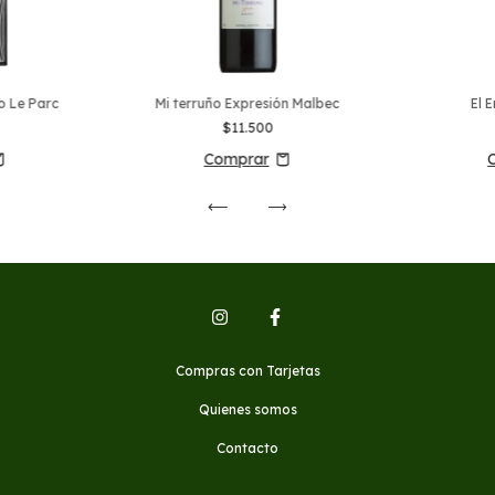
io Le Parc
Mi terruño Expresión Malbec
El 
$11.500
Compras con Tarjetas
Quienes somos
Contacto