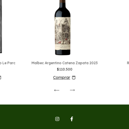
io Le Parc
Malbec Argentino Catena Zapata 2023
R
$110.500