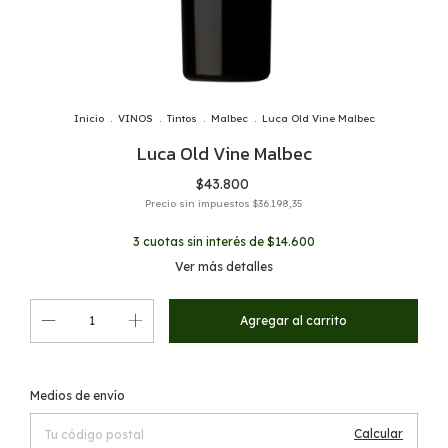
Inicio
.
VINOS
.
Tintos
.
Malbec
.
Luca Old Vine Malbec
Luca Old Vine Malbec
$43.800
Precio sin impuestos
$36.198,35
3
cuotas sin interés de
$14.600
Ver más detalles
Cambiar CP
Entregas para el CP:
Medios de envío
Calcular