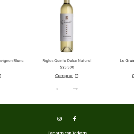
uvignon Blanc
Riglos Quinto Dulce Natural
La Grai
$25.500
Compras con Tarjetas