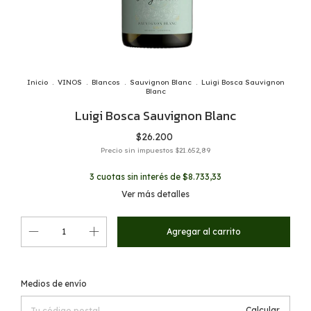
Inicio
.
VINOS
.
Blancos
.
Sauvignon Blanc
.
Luigi Bosca Sauvignon
Blanc
Luigi Bosca Sauvignon Blanc
$26.200
Precio sin impuestos
$21.652,89
3
cuotas sin interés de
$8.733,33
Ver más detalles
Cambiar CP
Entregas para el CP:
Medios de envío
Calcular