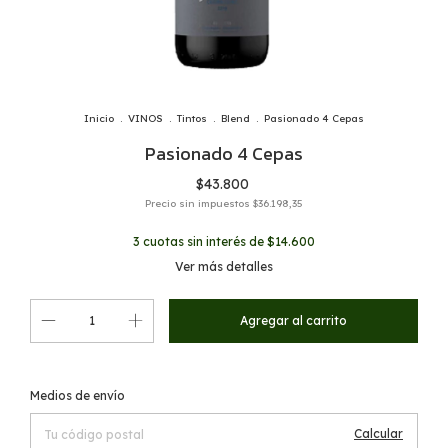
Inicio
.
VINOS
.
Tintos
.
Blend
.
Pasionado 4 Cepas
Pasionado 4 Cepas
$43.800
Precio sin impuestos
$36.198,35
3
cuotas sin interés de
$14.600
Ver más detalles
Cambiar CP
Entregas para el CP:
Medios de envío
Calcular