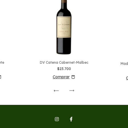
ete
DV Catena Cabernet-Malbec
Mad
$23.700