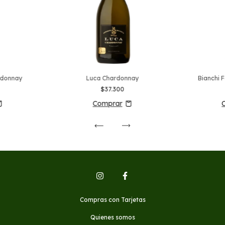
ardonnay
Luca Chardonnay
Bianchi 
$37.300
Compras con Tarjetas
Quienes somos