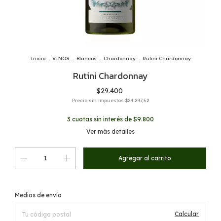
Inicio
.
VINOS
.
Blancos
.
Chardonnay
.
Rutini Chardonnay
Rutini Chardonnay
$29.400
Precio sin impuestos
$24.297,52
3
cuotas sin interés de
$9.800
Ver más detalles
Cambiar CP
Entregas para el CP:
Medios de envío
Calcular