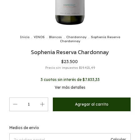
Inicio
.
VINOS
.
Blancos
.
Chardonnay
.
Sophenia Reserva
Chardonnay
Sophenia Reserva Chardonnay
$23.500
Precio sin impuestos
$19.421,49
3
cuotas sin interés de
$7.833,33
Ver más detalles
Cambiar CP
Entregas para el CP:
Medios de envío
Calcular