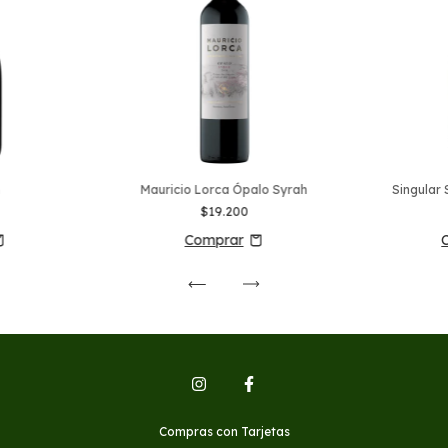
h
Mauricio Lorca Ópalo Syrah
Singular 
$19.200
Compras con Tarjetas