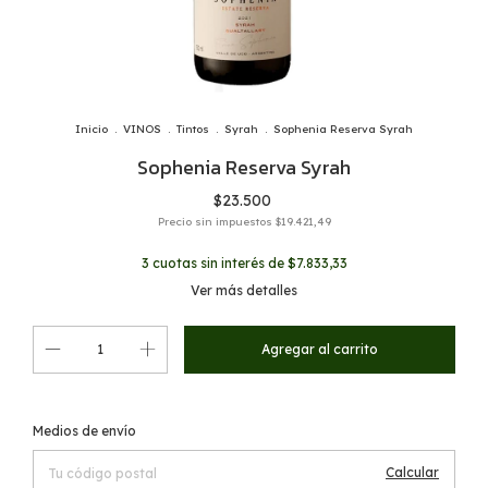
Inicio
.
VINOS
.
Tintos
.
Syrah
.
Sophenia Reserva Syrah
Sophenia Reserva Syrah
$23.500
Precio sin impuestos
$19.421,49
3
cuotas sin interés de
$7.833,33
Ver más detalles
Cambiar CP
Entregas para el CP:
Medios de envío
Calcular