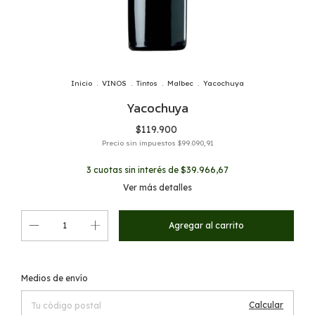
Inicio
.
VINOS
.
Tintos
.
Malbec
.
Yacochuya
Yacochuya
$119.900
Precio sin impuestos
$99.090,91
3
cuotas sin interés de
$39.966,67
Ver más detalles
Cambiar CP
Entregas para el CP:
Medios de envío
Calcular