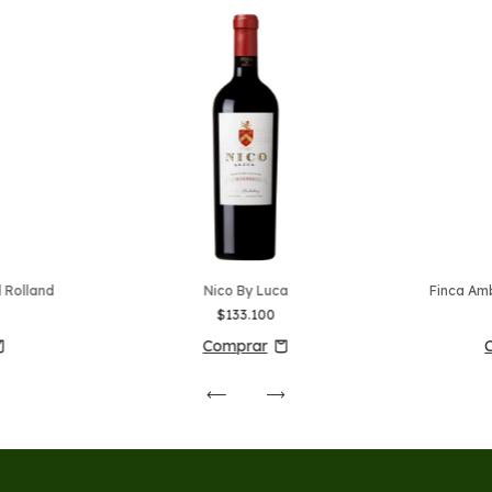
l Rolland
Nico By Luca
Finca Am
$133.100