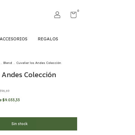
0
ACCESORIOS
REGALOS
.
Blend
.
Cuvelier los Andes Colección
s Andes Colección
.396,69
de
$9.033,33