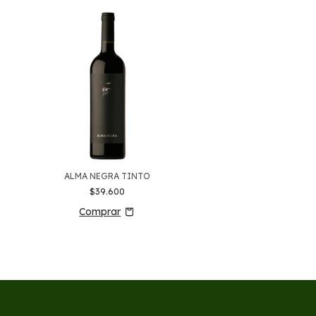
ALMA NEGRA TINTO
Finca Ambrosia Grand C
$39.600
$103.700