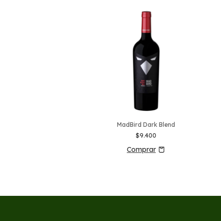
Terruño Ícono Blend
MadBird Dark Blend
$65.000
$9.400