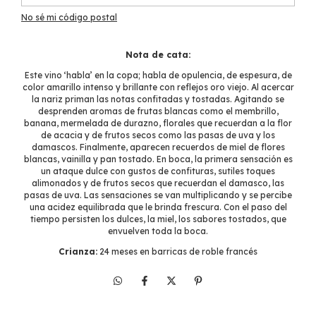
No sé mi código postal
Nota de cata:
Este vino ‘habla’ en la copa; habla de opulencia, de espesura, de
color amarillo intenso y brillante con reflejos oro viejo. Al acercar
la nariz priman las notas confitadas y tostadas. Agitando se
desprenden aromas de frutas blancas como el membrillo,
banana, mermelada de durazno, florales que recuerdan a la flor
de acacia y de frutos secos como las pasas de uva y los
damascos. Finalmente, aparecen recuerdos de miel de flores
blancas, vainilla y pan tostado. En boca, la primera sensación es
un ataque dulce con gustos de confituras, sutiles toques
alimonados y de frutos secos que recuerdan el damasco, las
pasas de uva. Las sensaciones se van multiplicando y se percibe
una acidez equilibrada que le brinda frescura. Con el paso del
tiempo persisten los dulces, la miel, los sabores tostados, que
envuelven toda la boca.
Crianza:
24 meses en barricas de roble francés