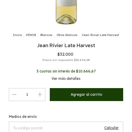
Inicio
.
VINOS
.
Blancos
.
Otros blancos
.
Jean Rivier Late Harvest
Jean Rivier Late Harvest
$32.000
Precio sin impuestos
$26.446,28
3
cuotas sin interés de
$10.666,67
Ver más detalles
Cambiar CP
Entregas para el CP:
Medios de envío
Calcular