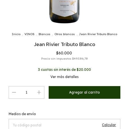
Inicio
.
VINOS
.
Blancos
.
Otros blancos
.
Jean Rivier Tributo Blanco
Jean Rivier Tributo Blanco
$60.000
Precio sin impuestos
$49.586,78
3
cuotas sin interés de
$20.000
Ver más detalles
Cambiar CP
Entregas para el CP:
Medios de envío
Calcular